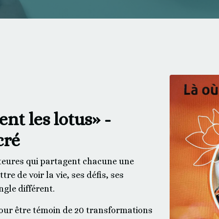
nt les lotus» -
cré
uteures qui partagent chacune une
re de voir la vie, ses défis, ses
gle différent.
pour être témoin de 20 transformations