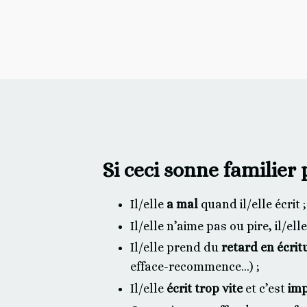
Si ceci sonne familier
Il/elle
a mal
quand il/elle écrit ;
Il/elle n’aime pas ou pire, il/elle
Il/elle prend du
retard en écrit
efface-recommence…) ;
Il/elle
écrit trop vite
et c’est
imp