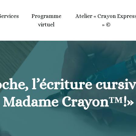
Services
Programme
Atelier « Crayon Expres
virtuel
» ©
che, l’écriture cursi
Madame Crayon™!»